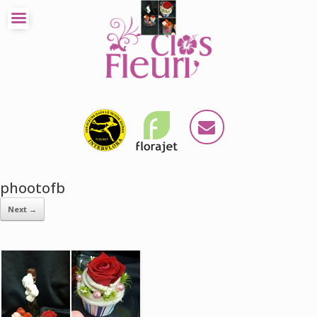
phootofb
Next →