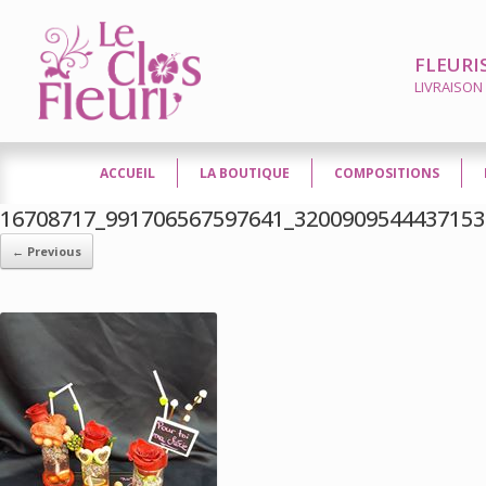
FLEURI
LIVRAISON
ACCUEIL
LA BOUTIQUE
COMPOSITIONS
16708717_991706567597641_3200909544437153
← Previous